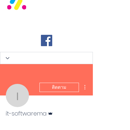
SL Label
SIMAT LABEL COMPANY LIMITED
ขั้นตอนดำเนินการอื่นๆ
ติดตาม
it-softwarema
ผู้ดูแลระบบ
it-softwarema